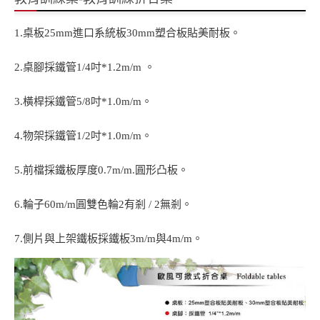
1.桌板25mm進口系統板30mm塑合板貼美耐板。
2.桌腳採鐵管1/4吋*1.2m/m 。
3.橫桿採鐵管5/8吋*1.0m/m。
4.物架採鐵管1/2吋*1.0m/m。
5.前檔採鐵板厚度0.7m/m.圓形凸板。
6.輪子60m/m圓雙色輪2有剎 / 2無剎。
7.側片與上架鐵板採鐵板3m/m與4m/m。